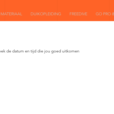
MATERIAAL
DUIKOPLEIDING
FREEDIVE
GO PRO &
oek de datum en tijd die jou goed uitkomen