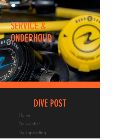
SERVICE &
ONDERHOUD
DIVE POST
Home
Duikwinkel
Duikopleiding