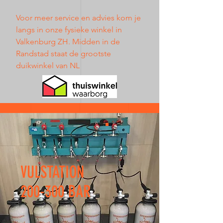
Voor meer service en advies kom je
langs in onze fysieke winkel in
Valkenburg ZH. Midden in de
Randstad staat de grootste
duikwinkel van NL
VULSTATION
200-300 BAR