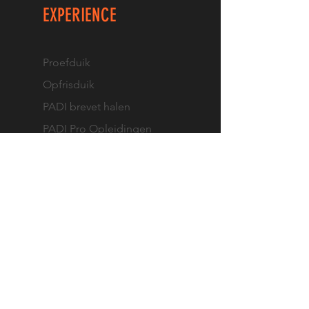
EXPERIENCE
Proefduik
Opfrisduik
PADI brevet halen
PADI Pro Opleidingen
TEC duiken
VOLG ONS
Facebook
Instagram
Diveoutlet