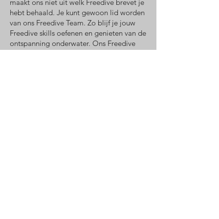
maakt ons niet uit welk Freedive brevet je
hebt behaald. Je kunt gewoon lid worden
van ons Freedive Team. Zo blijf je jouw
Freedive skills oefenen en genieten van de
ontspanning onderwater. Ons Freedive
Team verzorgt elke maand in het
zwembad speciale trainingsavonden en in
de zomer ook sessies in het buitenwater.
Daarnaast kan je elke week vrij komen
trainen.
Freedive Team