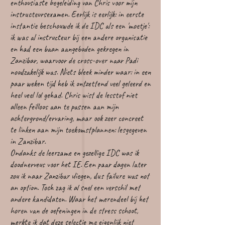
enthousiaste begeleiding van Chris voor mijn
instructeursexamen. Eerlijk is eerlijk: in eerste
instantie beschouwde ik de IDC als een 'moetje':
ik was al instructeur bij een andere organisatie
en had een baan aangeboden gekregen in
Zanzibar, waarvoor de cross-over naar Padi
noodzakelijk was. Niets bleek minder waar: in een
paar weken tijd heb ik ontzettend veel geleerd en
heel veel lol gehad. Chris wist de lesstof niet
alleen feilloos aan te passen aan mijn
achtergrond/ervaring, maar ook zeer concreet
te linken aan mijn toekomstplannen: lesgegeven
in Zanzibar.
Ondanks de leerzame en gezellige IDC was ik
doodnerveus voor het IE. Een paar dagen later
zou ik naar Zanzibar vliegen, dus failure was not
an option. Toch zag ik al snel een verschil met
andere kandidaten. Waar het merendeel bij het
horen van de oefeningen in de stress schoot,
merkte ik dat deze selectie me eigenlijk niet