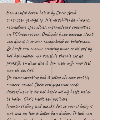
Een aantal keren heb ik bij Chris Azab
cursussen gevolgd op drie verschillende niveaus,
recreatieve specialties, instructeurs specialties
en TEC-cursussen. Ondanks haar enorme staat
van dienst is ze zeer toegankelijk en behulpzaam.
Ze heeft een enorme ervaring waar ze uit put bij
het behandelen van zowel de theorie als de
praktijk, en daar doe ik dan weer mijn voordeel
mee als cursist.
De samenwerking heb ik altijd als zeer prettig
ervaren omdat Chris een gepassioneerde
duiker/mens is die het beste uit mij heeft weten
te halen. Chris heeft een positieve
levensinstelling wat maakt dat ze vooral bezig is
met wat en hoe ik beter kan duiken. Ik heb van
Chris nooit gehoord waar ik slecht in ben of wat
ik verkeerd doe. Ze is intensief met mij en mijn
eigen uitrusting bezig geweest om de maximale