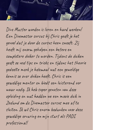
Dive Master worden is leren en hard werken!
Een Divemaster cursus bij Chris geeft je het
gevoel dat je door de cursus heen zweeft. Zij
heeft mij enorm geholpen een betere en
completere duiker te worden. Tijdens de duiken
geeft ze veel tips en tricks en tijdens het theorie
gedeelte merk je helemaal wat een geweldige
kennis ze over duiken heeft. Chris is een
geweldige mentor en biedt een luisterend oor
waar nodig. Ik heb super genoten van deze
opleiding en wat hadden we een mooie duik in
Zeeland om de Divemaster cursus mee af te
sluiten. Ik wil Chris enorm bedanken voor deze
geweldige ervaring en mijn start als PADI
professional!