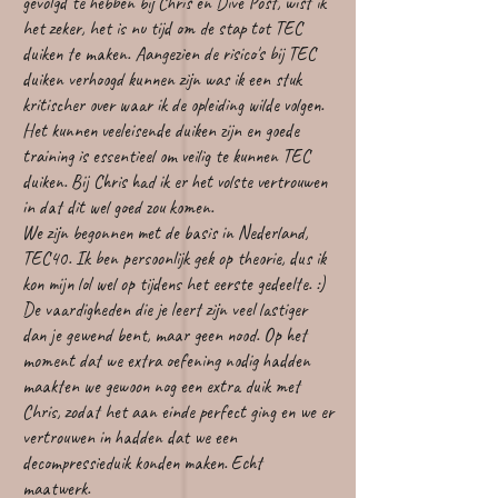
gevolgd te hebben bij Chris en Dive Post, wist ik
het zeker, het is nu tijd om de stap tot TEC
duiken te maken. Aangezien de risico's bij TEC
duiken verhoogd kunnen zijn was ik een stuk
kritischer over waar ik de opleiding wilde volgen.
Het kunnen veeleisende duiken zijn en goede
training is essentieel om veilig te kunnen TEC
duiken. Bij Chris had ik er het volste vertrouwen
in dat dit wel goed zou komen.
We zijn begonnen met de basis in Nederland,
TEC40. Ik ben persoonlijk gek op theorie, dus ik
kon mijn lol wel op tijdens het eerste gedeelte. :)
De vaardigheden die je leert zijn veel lastiger
dan je gewend bent, maar geen nood. Op het
moment dat we extra oefening nodig hadden
maakten we gewoon nog een extra duik met
Chris, zodat het aan einde perfect ging en we er
vertrouwen in hadden dat we een
decompressieduik konden maken. Echt
maatwerk.