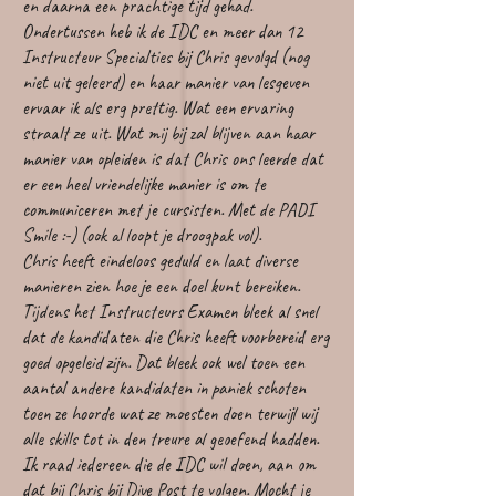
en daarna een prachtige tijd gehad.
Ondertussen heb ik de IDC en meer dan 12
Instructeur Specialties bij Chris gevolgd (nog
niet uit geleerd) en haar manier van lesgeven
ervaar ik als erg prettig. Wat een ervaring
straalt ze uit. Wat mij bij zal blijven aan haar
manier van opleiden is dat Chris ons leerde dat
er een heel vriendelijke manier is om te
communiceren met je cursisten. Met de PADI
Smile :-) (ook al loopt je droogpak vol).
Chris heeft eindeloos geduld en laat diverse
manieren zien hoe je een doel kunt bereiken.
Tijdens het Instructeurs Examen bleek al snel
dat de kandidaten die Chris heeft voorbereid erg
goed opgeleid zijn. Dat bleek ook wel toen een
aantal andere kandidaten in paniek schoten
toen ze hoorde wat ze moesten doen terwijl wij
alle skills tot in den treure al geoefend hadden.
Ik raad iedereen die de IDC wil doen, aan om
dat bij Chris bij Dive Post te volgen. Mocht je