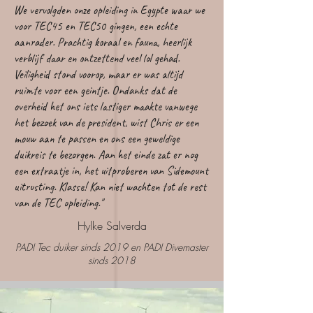
We vervolgden onze opleiding in Egypte waar we
voor TEC45 en TEC50 gingen, een echte
aanrader. Prachtig koraal en fauna, heerlijk
verblijf daar en ontzettend veel lol gehad.
Veiligheid stond voorop, maar er was altijd
ruimte voor een geintje. Ondanks dat de
overheid het ons iets lastiger maakte vanwege
het bezoek van de president, wist Chris er een
mouw aan te passen en ons een geweldige
duikreis te bezorgen. Aan het einde zat er nog
een extraatje in, het uitproberen van Sidemount
uitrusting. Klasse! Kan niet wachten tot de rest
van de TEC opleiding."
Hylke Salverda
PADI Tec duiker sinds 2019 en
PADI Divemaster
sinds 2018