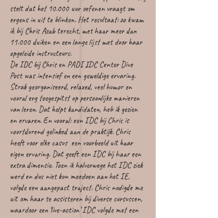
stelt dat het 10.000 uur oefenen vraagt om
ergens in uit te blinken. Het resultaat: zo kwam
ik bij Chris Azab terecht, met haar meer dan
11.000 duiken en een lange lijst met door haar
opgeleide instructeurs.
De IDC bij Chris en PADI IDC Center Dive
Post was intensief en een geweldige ervaring.
Strak georganiseerd, relaxed, veel humor en
vooral erg toegespitst op persoonlijke manieren
van leren. Dat helpt kandidaten, heb ik gezien
en ervaren. En vooral: een IDC bij Chris is
voortdurend gelinked aan de praktijk. Chris
heeft voor elke casus een voorbeeld uit haar
eigen ervaring. Dat geeft een IDC bij haar een
extra dimensie. Toen ik halverwege het IDC ziek
werd en dus niet kon meedoen aan het IE,
volgde een aangepast traject. Chris nodigde me
uit om haar te assisteren bij diverse cursussen,
waardoor een ‘live-action’ IDC volgde met een