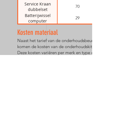
Service Kraan
70
dubbelset
Batterijwissel
29
computer
Kosten materiaal
Naast het tarief van de onderhoudsbeurt
komen de kosten van de onderhoudskit.
Deze kosten variëren per merk en type en
ligt tussen 40-60 euro voor Apeks,
Aqualung, Cressi, Mares , Seac, Scubapro,
Tecline en TUSA.
Spoed tarief
Bij spoed op onderhoud hanteren wij een
toeslag van 25 euro
Abonnement op onderhoud
We hebben een speciaal abonnement
voor onderhoud. Laat jaarlijks je