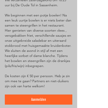
We verzamelen zaterdagavond om 18:25 
uur bij De Oude Tol in Sassenheim. 
We beginnen met een potje bowlen! Na 
een leuk uurtje bowlen is er niets beter dan 
samen te steengrillen in het restaurant. 
Hier genieten van diverse soorten vlees , 
versgebakken friet, verschillende sausjes en 
onze uitgebreide saladebar en uiteraard 
stokbrood met huisgemaakte kruidenboter. 
We sluiten de avond in stijl af met een 
heerlijke sorbet of dame blanche. Tijdens 
het bowlen en steengrillen zijn de drankjes 
(pils/fris/wijn) inbegrepen.   
De kosten zijn € 50 per persoon. Heb je zin 
om mee te gaan? Partners en niet-duikers 
zijn ook van harte welkom!
Aanmelden