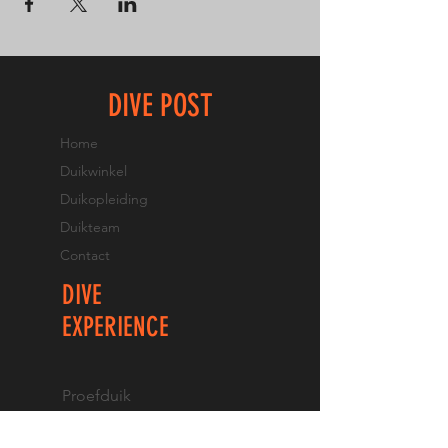
DIVE POST
Home
Duikwinkel
Duikopleiding
Duikteam
Contact
DIVE
EXPERIENCE
Proefduik
Opfrisduik