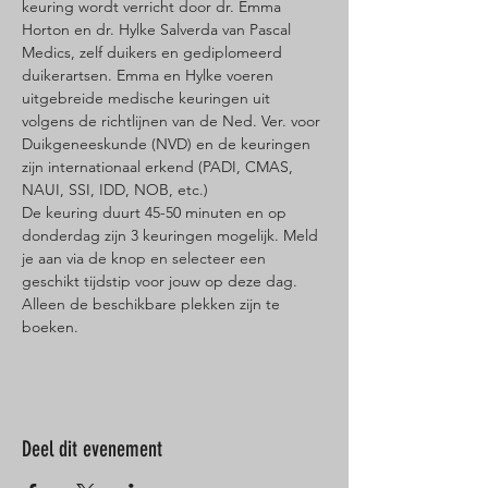
keuring wordt verricht door dr. Emma 
Horton en dr. Hylke Salverda van Pascal 
Medics, zelf duikers en gediplomeerd 
duikerartsen. Emma en Hylke voeren 
uitgebreide medische keuringen uit 
volgens de richtlijnen van de Ned. Ver. voor 
Duikgeneeskunde (NVD) en de keuringen 
zijn internationaal erkend (PADI, CMAS, 
NAUI, SSI, IDD, NOB, etc.)
De keuring duurt 45-50 minuten en op 
donderdag zijn 3 keuringen mogelijk. Meld 
je aan via de knop en selecteer een 
geschikt tijdstip voor jouw op deze dag. 
Alleen de beschikbare plekken zijn te 
boeken.
Deel dit evenement