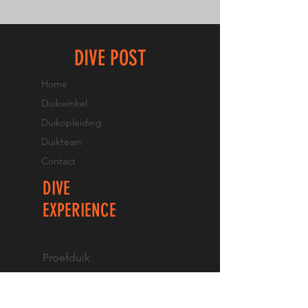
DIVE POST
Home
Duikwinkel
Duikopleiding
Duikteam
Contact
DIVE
EXPERIENCE
Proefduik
Opfrisduik
PADI brevet halen