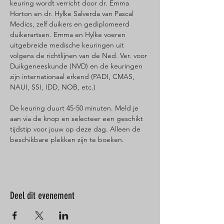
keuring wordt verricht door dr. Emma 
Horton en dr. Hylke Salverda van Pascal 
Medics, zelf duikers en gediplomeerd 
duikerartsen. Emma en Hylke voeren 
uitgebreide medische keuringen uit 
volgens de richtlijnen van de Ned. Ver. voor 
Duikgeneeskunde (NVD) en de keuringen 
zijn internationaal erkend (PADI, CMAS, 
NAUI, SSI, IDD, NOB, etc.)
De keuring duurt 45-50 minuten. Meld je 
aan via de knop en selecteer een geschikt 
tijdstip voor jouw op deze dag. Alleen de 
beschikbare plekken zijn te boeken.
Deel dit evenement