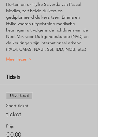
Horton en dr Hylke Salverda van Pascal 
Medics, zelf beide duikers en 
gediplomeerd duikerartsen. Emma en 
Hylke voeren uitgebreide medische 
keuringen uit volgens de richtlijnen van de 
Ned. Ver. voor Duikgeneeskunde (NVD) en 
de keuringen zijn internationaal erkend 
(PADI, CMAS, NAUI, SSI, IDD, NOB, etc.)
Meer lezen >
Tickets
Uitverkocht
Soort ticket
ticket
Prijs
€ 0,00