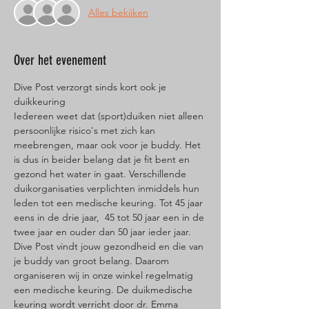
Alles bekijken
Over het evenement
Dive Post verzorgt sinds kort ook je 
duikkeuring
Iedereen weet dat (sport)duiken niet alleen 
persoonlijke risico's met zich kan 
meebrengen, maar ook voor je buddy. Het 
is dus in beider belang dat je fit bent en 
gezond het water in gaat. Verschillende 
duikorganisaties verplichten inmiddels hun 
leden tot een medische keuring. Tot 45 jaar 
eens in de drie jaar,  45 tot 50 jaar een in de 
twee jaar en ouder dan 50 jaar ieder jaar.
Dive Post vindt jouw gezondheid en die van 
je buddy van groot belang. Daarom 
organiseren wij in onze winkel regelmatig 
een medische keuring. De duikmedische 
keuring wordt verricht door dr. Emma 