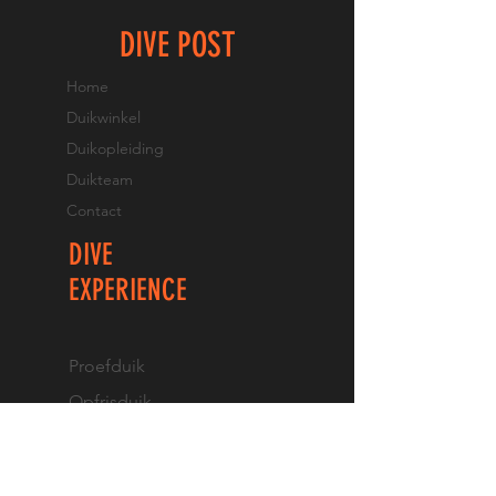
DIVE POST
Home
Duikwinkel
Duikopleiding
Duikteam
Contact
DIVE
EXPERIENCE
Proefduik
Opfrisduik
PADI brevet halen
PADI Pro Opleidingen