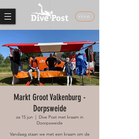
shop
Markt Groot Valkenburg -
Dorpsweide
za 15 jun
  |  
Dive Post met kraam in
Doorpsweide
Vandaag staan we met een kraam om de