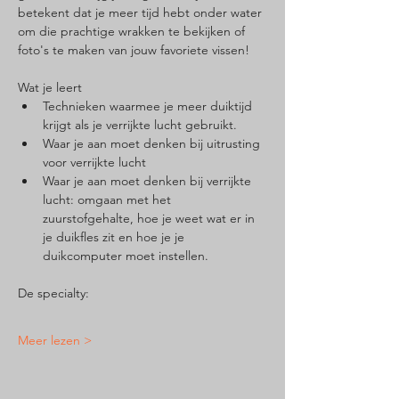
betekent dat je meer tijd hebt onder water 
om die prachtige wrakken te bekijken of 
foto's te maken van jouw favoriete vissen!
Wat je leert
Technieken waarmee je meer duiktijd 
krijgt als je verrijkte lucht gebruikt. 
Waar je aan moet denken bij uitrusting 
voor verrijkte lucht 
Waar je aan moet denken bij verrijkte 
lucht: omgaan met het 
zuurstofgehalte, hoe je weet wat er in 
je duikfles zit en hoe je je 
duikcomputer moet instellen.
De specialty: 
Meer lezen >