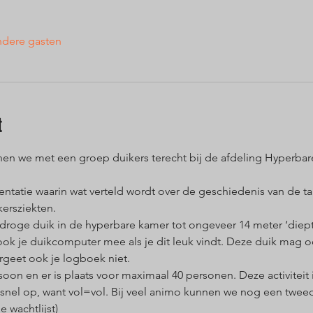
ndere gasten
t
en we met een groep duikers terecht bij de afdeling Hyperba
atie waarin wat verteld wordt over de geschiedenis van de tan
ersziekten.
roge duik in de hyperbare kamer tot ongeveer 14 meter ‘diepte
ok je duikcomputer mee als je dit leuk vindt. Deze duik mag
rgeet ook je logboek niet.
soon en er is plaats voor maximaal 40 personen. Deze activiteit
 snel op, want vol=vol. Bij veel animo kunnen we nog een tweed
e wachtlijst)