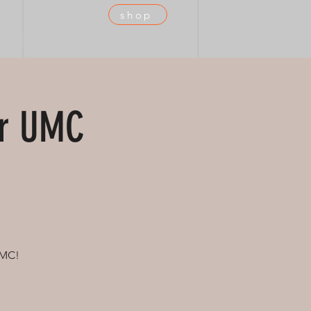
shop
 TEC
DUIKTEAM
AGENDA
er UMC
UMC!