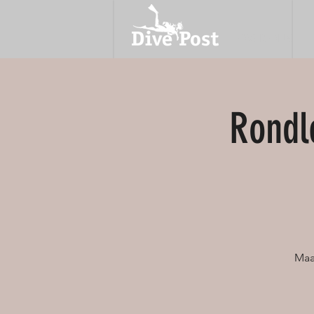
OVER ONS
Rondl
Maa