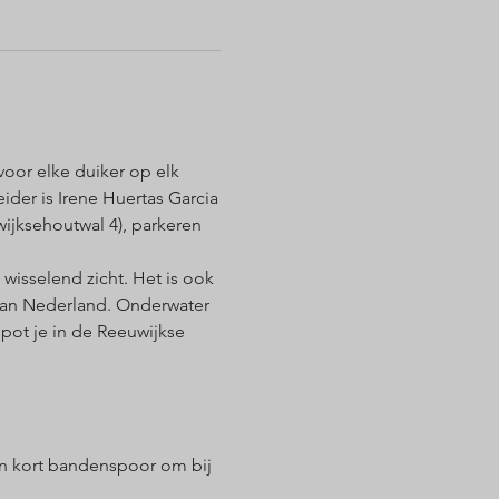
oor elke duiker op elk 
ider is Irene Huertas Garcia
jksehoutwal 4), parkeren 
isselend zicht. Het is ook 
van Nederland. Onderwater 
pot je in de Reeuwijkse 
en kort bandenspoor om bij 