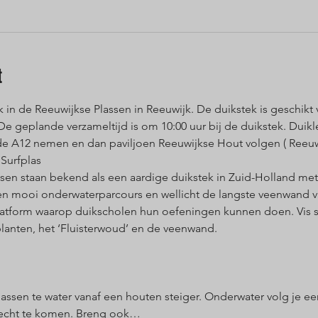
t
 de Reeuwijkse Plassen in Reeuwijk. De duikstek is geschikt v
De geplande verzameltijd is om 10:00 uur bij de duikstek. Duikle
de A12 nemen en dan paviljoen Reeuwijkse Hout volgen ( Reeuwi
Surfplas
en staan bekend als een aardige duikstek in Zuid-Holland met w
een mooi onderwaterparcours en wellicht de langste veenwand 
platform waarop duikscholen hun oefeningen kunnen doen. Vis s
planten, het ‘Fluisterwoud’ en de veenwand.
lassen te water vanaf een houten steiger. Onderwater volg je e
recht te komen. Breng ook…