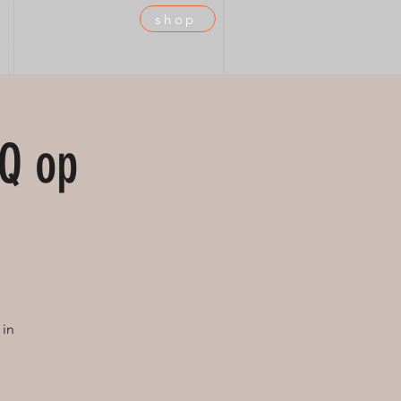
shop
 TEC
DUIKTEAM
AGENDA
Q op
 in