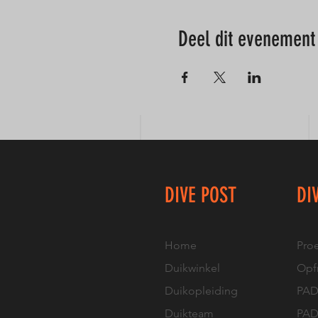
Deel dit evenement
DIVE POST
DI
Home
Pro
Duikwinkel
Opfr
Duikopleiding
PADI
Duikteam
PAD