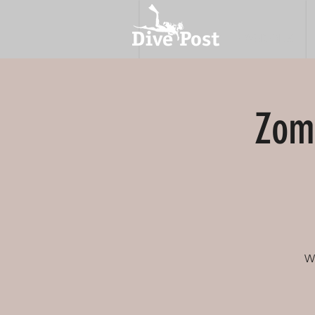
OVER ONS
Zom
We