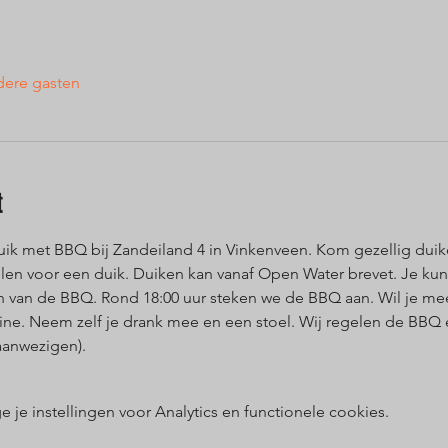
dere gasten
t
k met BBQ bij Zandeiland 4 in Vinkenveen. Kom gezellig duik
len voor een duik. Duiken kan vanaf Open Water brevet. Je k
 van de BBQ. Rond 18:00 uur steken we de BBQ aan. Wil je mee-e
rtine. Neem zelf je drank mee en een stoel. Wij regelen de BBQ
aanwezigen). 
e instellingen voor Analytics en functionele cookies.