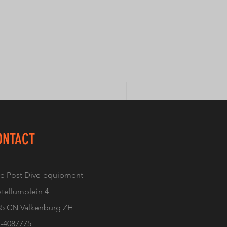
ONTACT
ve Post Dive-equipment
tellumplein 4
35 CN Valkenburg ZH
1-4087775