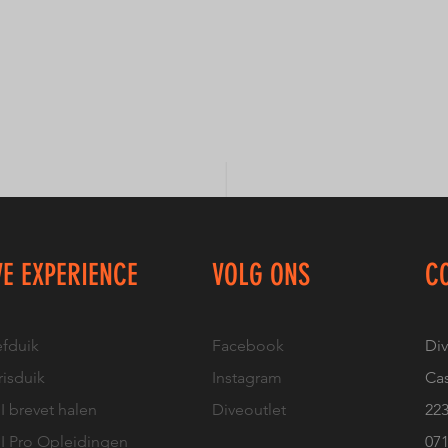
VE EXPERIENCE
VOLG ONS
C
efduik
Facebook
Di
isduik
Instagram
Cas
 brevet halen
Diveoutlet
22
I Pro Opleidingen
07