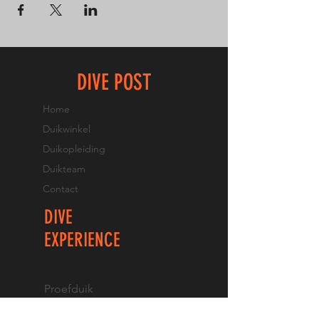
DIVE POST
Home
Duikwinkel
Duikopleiding
Duikteam
Contact
DIVE
EXPERIENCE
Proefduik
Opfrisduik