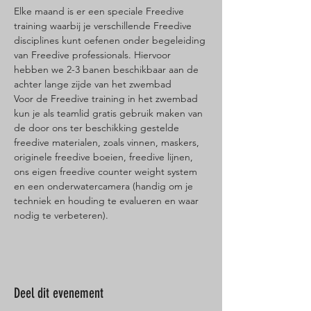
Elke maand is er een speciale Freedive 
training waarbij je verschillende Freedive 
disciplines kunt oefenen onder begeleiding 
van Freedive professionals. Hiervoor 
hebben we 2-3 banen beschikbaar aan de 
achter lange zijde van het zwembad 
Voor de Freedive training in het zwembad 
kun je als teamlid gratis gebruik maken van 
de door ons ter beschikking gestelde 
freedive materialen, zoals vinnen, maskers, 
originele freedive boeien, freedive lijnen, 
ons eigen freedive counter weight system 
en een onderwatercamera (handig om je 
techniek en houding te evalueren en waar 
nodig te verbeteren).
Deel dit evenement