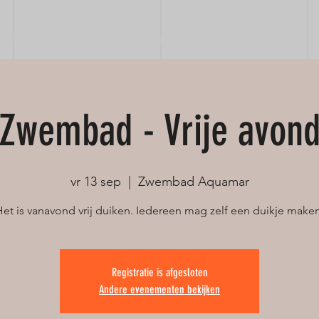
MATERIAAL
DUIKOPLEIDING
FREEDIVE
GO PRO &
Zwembad - Vrije avon
vr 13 sep
  |  
Zwembad Aquamar
Het is vanavond vrij duiken. Iedereen mag zelf een duikje maken
Registratie is afgesloten
Andere evenementen bekijken