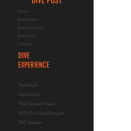
DIVE POST
Home
Duikwinkel
Duikopleiding
Duikteam
Contact
DIVE
EXPERIENCE
Proefduik
Opfrisduik
PADI brevet halen
PADI Pro Opleidingen
TEC duiken