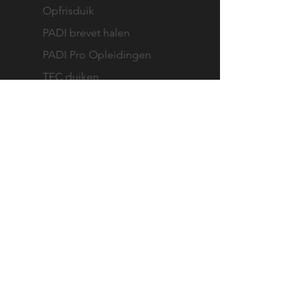
Opfrisduik
PADI brevet halen
PADI Pro Opleidingen
TEC duiken
VOLG ONS
Facebook
Instagram
Diveoutlet
CONTACT
Dive Post Dive-equipment