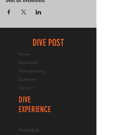
Deel dit evenement
DIVE POST
Home
Duikwinkel
Duikopleiding
Duikteam
Contact
DIVE
EXPERIENCE
Proefduik