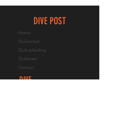
Duikvaker Mega Deals: 10% korting op alles
DIVE POST
Home
Duikwinkel
Duikopleiding
Duikteam
Contact
DIVE
EXPERIENCE
Proefduik
Opfrisduik
PADI brevet halen