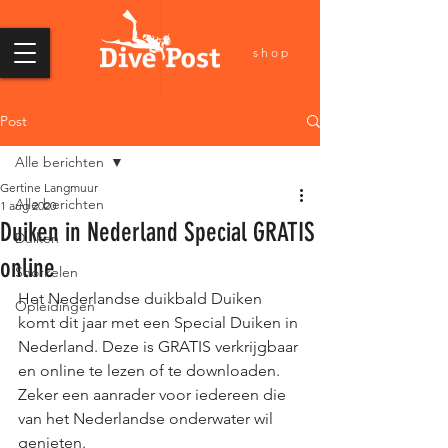
shop
Post
Alle berichten
Gertine Langmuur
Alle berichten
1 aug 2020
Duiken in Nederland Special GRATIS
Duiken
online
Snorkelen
Het Nederlandse duikbald Duiken 
Opleidingen
komt dit jaar met een Special Duiken in 
Nederland. Deze is GRATIS verkrijgbaar 
en online te lezen of te downloaden. 
Zeker een aanrader voor iedereen die 
van het Nederlandse onderwater wil 
genieten.