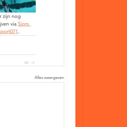
 zijn nog 
ven via 
Sjors 
sport071
. 
Alles weergeven