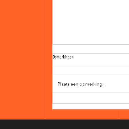
Opmerkingen
Plaats een opmerking...
Samen verder met Dive Post