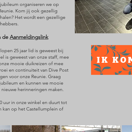
g jubileum organiseren we op
Reunie. Kom jij ook gezellig
halen? Het wordt een gezellige
fhebbers.
a de
Aanmeldi
ngslink
lopen 25 jaar lid is geweest bij
l is geweest van onze staff, mee
IK KO
 onze mooie duikreizen of mee
oei en continuiteit van Dive Post
igen voor onze Reunie. Graag
it jubileum en kunnen we mooie
n nieuwe herinneringen maken.
 uur in onze winkel en duurt tot
en kan op het Castellumplein of