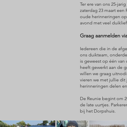
Ter ere van ons 25-jari
zaterdag 23 maart een 
oude herinneringen op
avond met veel duiklie
Graag aanmelden vi
Iedereen die in de afge
ons duikteam, onderdee
is geweest op één van
heeft gewerkt aan de gr
willen we graag uitnod
vieren we met jullie d
herinneringen delen e
De Reunie begint om 20
de late uurtjes. Parker
bij het Dorpshuis.