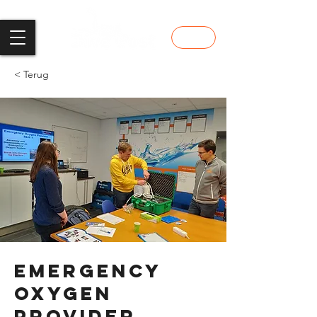
shop
< Terug
Emergency
Oxygen
Provider