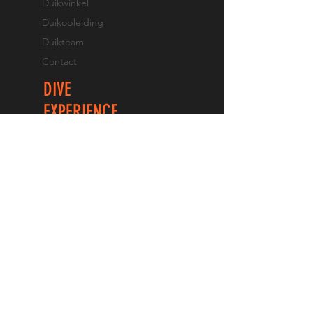
Duikwinkel
Duikopleiding
Duikteam
Contact
DIVE
EXPERIENCE
Proefduik
Opfrisduik
PADI brevet halen
PADI Pro Opleidingen
TEC duiken
VOLG ONS