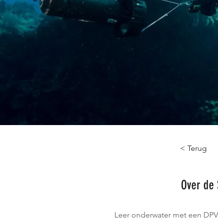
< Terug
Over de 
Leer onderwater met een DPV (