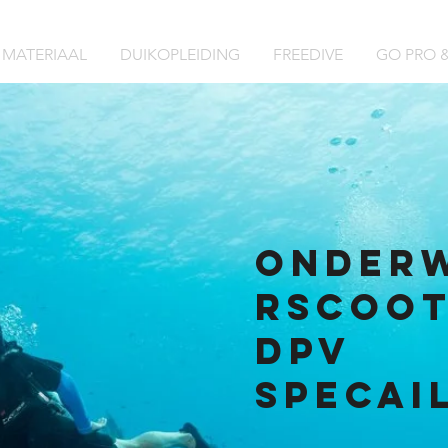
MATERIAAL
DUIKOPLEIDING
FREEDIVE
GO PRO &
Onder
rscoo
DPV
Specai