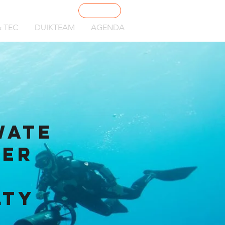
shop
 TEC
DUIKTEAM
AGENDA
wate
ter
lty