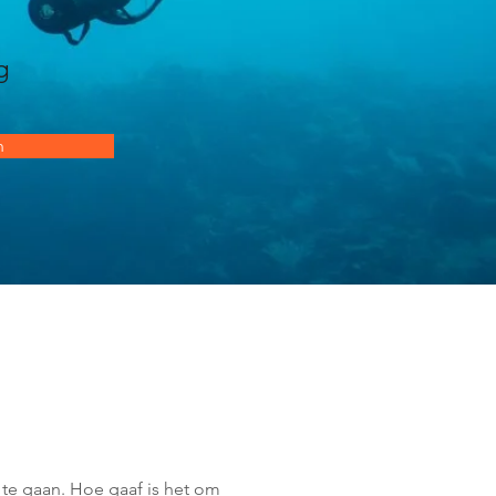
g
n
te gaan. Hoe gaaf is het om 