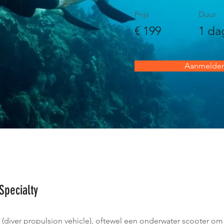
Prijs
Duur
€ 199
1 da
Aanmelde
Specialty
diver propulsion vehicle), oftewel een onderwater scooter om 