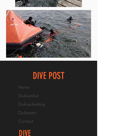
DIVE POST
Home
Duikwinkel
Duikopleiding
Duikteam
Contact
DIVE