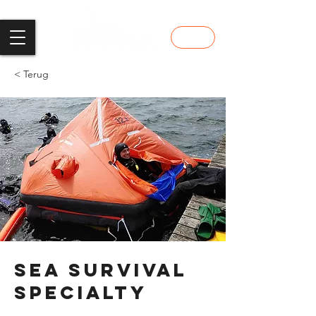
shop
< Terug
Sea Survival
Specialty