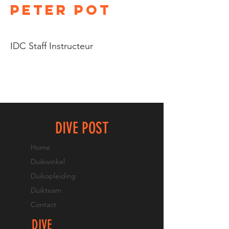
Peter Pot
IDC Staff Instructeur
DIVE POST
Home
Duikwinkel
Duikopleiding
Duikteam
Contact
DIVE