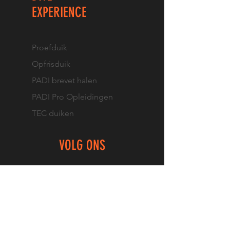
EXPERIENCE
Proefduik
Opfrisduik
PADI brevet halen
PADI Pro Opleidingen
TEC duiken
VOLG ONS
Facebook
Instagram
Diveoutlet