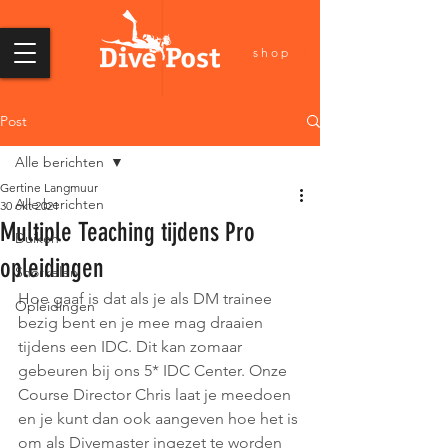
shop
Post
Alle berichten
Gertine Langmuur
Alle berichten
30 okt 2021
Multiple Teaching tijdens Pro
Duiken
opleidingen
Snorkelen
Hoe gaaf is dat als je als DM trainee 
Opleidingen
bezig bent en je mee mag draaien 
tijdens een IDC. Dit kan zomaar 
gebeuren bij ons 5* IDC Center. Onze 
Course Director Chris laat je meedoen 
en je kunt dan ook aangeven hoe het is 
om als Divemaster ingezet te worden 